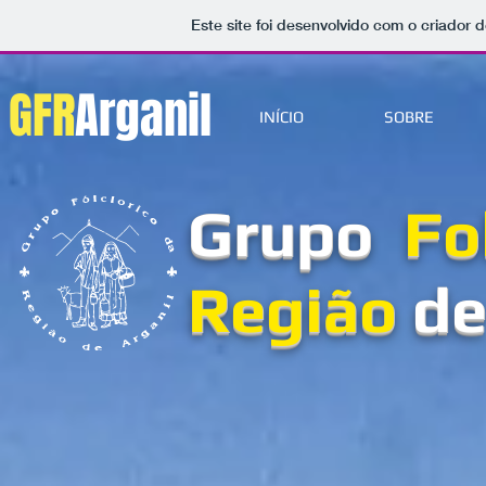
Este site foi desenvolvido com o criador d
GFR
Arganil
INÍCIO
SOBRE
Grupo
Fo
Região
de